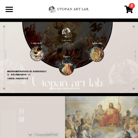
0
×
商品分類
Home
All Products
所有商品分類
About
Member
銷售通路
Facebook
三種氣味介紹
自信魅力能量-宙斯
登錄
/
註冊
安定招財正能量 -蓋尼米德