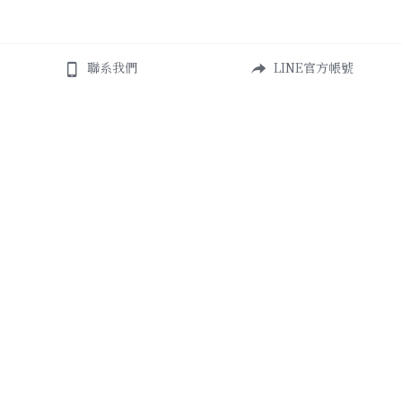
聯系我們
LINE官方帳號
About Us
Add
高雄市鹽埕區必信街105號101室
締造美好生活而誕生
Contact Us
+886 938-528-166
watermirrordesign@g
mail.com