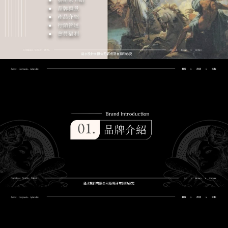
Shop Now
愛情幸福能量-阿芙蘿黛蒂