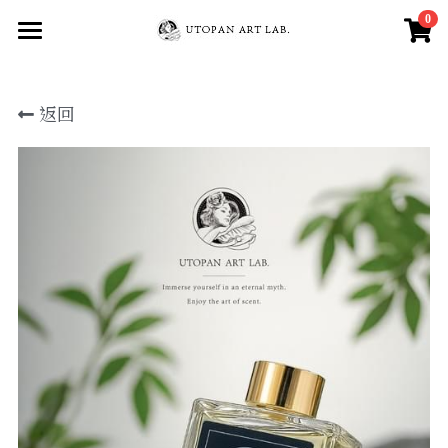
0
×
商品分類
Home
返回
All Products
所有商品分類
About
Member
銷售通路
Facebook
三種氣味介紹
自信魅力能量-宙斯
登錄
/
註冊
安定招財正能量 -蓋尼米德