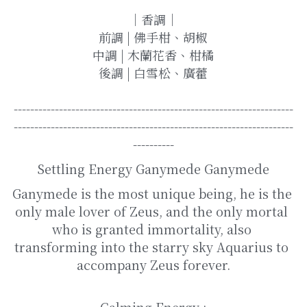
｜香調｜
前調 | 佛手柑、胡椒
中調 | 木蘭花香、柑橘
後調 | 白雪松、廣藿
--------------------------------------------------------------------
--------------------------------------------------------------------
----------
Settling Energy Ganymede Ganymede
Ganymede is the most unique being, he is the 
only male lover of Zeus, and the only mortal 
who is granted immortality, also 
transforming into the starry sky Aquarius to 
accompany Zeus forever.