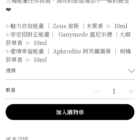
三種能量任你挑選，為你的旅途增添不一樣的感受
❤️
✨魅力自信能量 ｜ Zeus 宙斯 ｜木質香 ✨ 10ml
✨安定招財正能量｜ Ganymede 蓋尼米德 ｜大麻
菸草香 ✨ 10ml
✨愛情幸福能量 ｜ Aphrodite 阿芙蘿黛蒂 ｜ 柑橘
菸草香 ✨ 10ml
選擇
數量
加入購物車
更多詳情