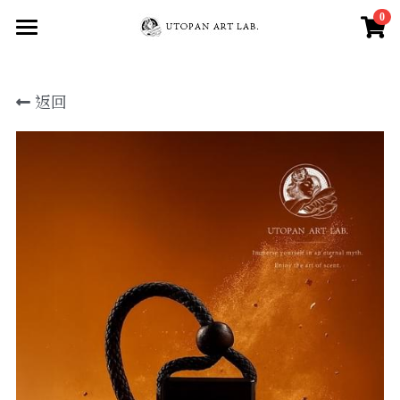
0
×
商品分類
Home
返回
All Products
所有商品分類
About
Member
銷售通路
Facebook
三種氣味介紹
自信魅力能量-宙斯
登錄
/
註冊
安定招財正能量 -蓋尼米德