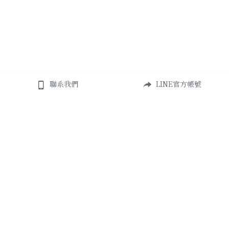
聯系我們
LINE官方帳號
About Us
Add
高雄市鹽埕區必信街105號101室
締造美好生活而誕生
Contact Us
+886 938-528-166
watermirrordesign@g