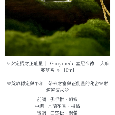
 ✨安定招財正能量｜  Ganymede 蓋尼米德 ｜大麻
菸草香  ✨  10ml
💛綻放穩定與平和，帶來財富與正能量的秘密💛財
源滾滾來💛
前調 | 佛手柑、胡椒
中調 | 木蘭花香、柑橘
後調 | 白雪松、廣藿