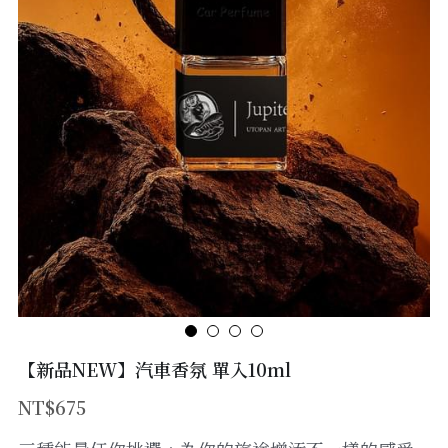
Shop Now
愛情幸福能量-阿芙蘿黛蒂
【新品NEW】汽車香氛 單入10ml
NT$675