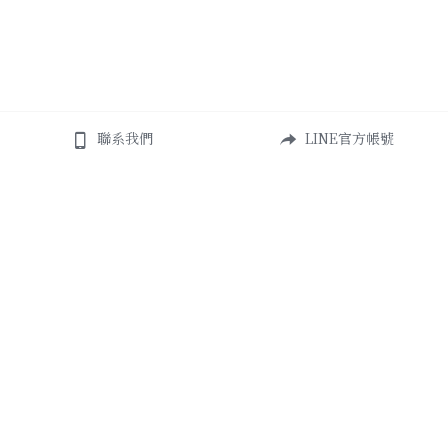
聯系我們
LINE官方帳號
About Us
Add
高雄市鹽埕區必信街105號101室
締造美好生活而誕生
Contact Us
+886 938-528-166
watermirrordesign@g
mail.com