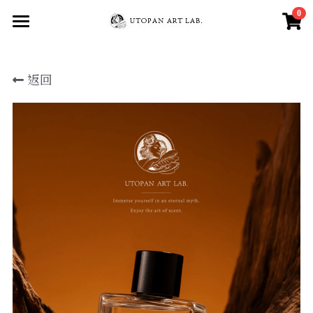
0
×
商品分類
Home
返回
All Products
所有商品分類
About
Member
銷售通路
Facebook
三種氣味介紹
自信魅力能量-宙斯
登錄
/
註冊
安定招財正能量 -蓋尼米德