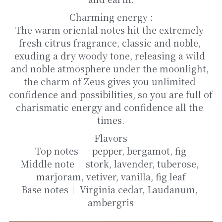
Charming energy :
The warm oriental notes hit the extremely 
fresh citrus fragrance, classic and noble, 
exuding a dry woody tone, releasing a wild 
and noble atmosphere under the moonlight, 
the charm of Zeus gives you unlimited 
confidence and possibilities, so you are full of 
charismatic energy and confidence all the 
times.
Flavors
Top notes｜  pepper, bergamot, fig
Middle note｜ stork, lavender, tuberose, 
marjoram, vetiver, vanilla, fig leaf
Base notes｜ Virginia cedar, Laudanum, 
ambergris